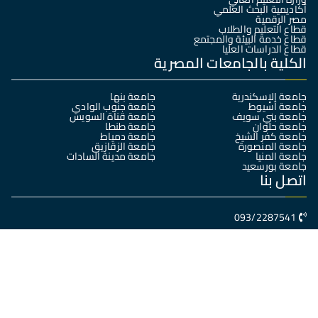
أكاديمية البحث العلمي
مصر الرقمية
قطاع التعليم والطلاب
قطاع خدمة البيئة والمجتمع
قطاع الدراسات العليا
الكلية بالجامعات المصرية
جامعة الإسكندرية
جامعة بنها
جامعة أسيوط
جامعة جنوب الوادي
جامعة بني سويف
جامعة قناة السويس
جامعة حلوان
جامعة طنطا
جامعة كفر الشيخ
جامعة دمياط
جامعة المنصورة
جامعة الزقازيق
جامعة المنيا
جامعة مدينة السادات
جامعة بورسعيد
اتصل بنا
093/2287541
سوهاج- جامعة سوهاج الجديدة – كلية العلوم الرياضية
dean@Sports.sohag.edu.eg
جميع الحقوق محفوظة © 2025
كلية العلوم الرياضية- جامعة سوهاج
تصميم وبرمجة
البوابة الإلكترونية