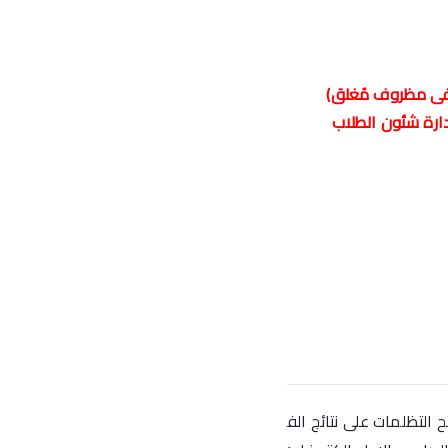
 وفى مظروف مُغلق)
لرابعة بإدارة شئون الطلاب
تفتح التظلمات على نتائج الف