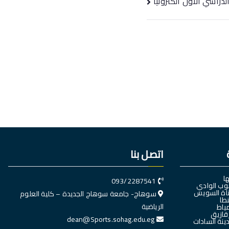
دراسي الاول الكترونيا
اتصل بنا
ا
093/2287541
وب الوادي
اة السويس
سوهاج- جامعة سوهاج الجديدة – كلية العلوم
طا
الرياضية
ياط
قازيق
dean@Sports.sohag.edu.eg
نة السادات