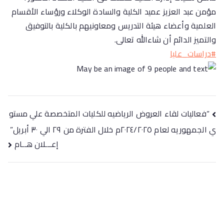
مؤمن عبد العزيز عميد الكلية والسادة الوكلاء ورؤساء الأقسام
العلمية وأعضاء هيئة التدريس ومعاونيهم بالكلية بالتوفيق
والتميز الدائم أن شاءالله تعالى.
#دراسات_عليا
“فعاليات لقاء العروض الرياضيه للكليات المتخصصة علي مستو
ي الجمهوريه لعام ٢٠٢٤/٢٠٢٥م خلال الفترة من ٢٩ الي ٣٠ أبريل”
إعـــلان هــام