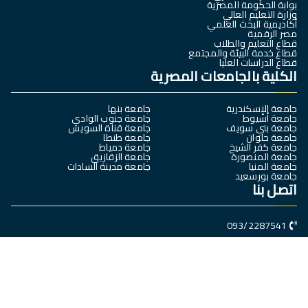
بوابة الحكومة المصرية
وزارة التعليم العالي
أكاديمية البحث العلمي
مصر الرقمية
قطاع التعليم والطلاب
قطاع خدمة البيئة والمجتمع
قطاع الدراسات العليا
الكلية بالجامعات المصرية
جامعة الإسكندرية
جامعة بنها
جامعة أسيوط
جامعة جنوب الوادي
جامعة بني سويف
جامعة قناة السويس
جامعة حلوان
جامعة طنطا
جامعة كفر الشيخ
جامعة دمياط
جامعة المنصورة
جامعة الزقازيق
جامعة المنيا
جامعة مدينة السادات
جامعة بورسعيد
اتصل بنا
093/2287541
سوهاج- جامعة سوهاج الجديدة – كلية العلوم الرياضية
dean@Sports.sohag.edu.eg
جميع الحقوق محفوظة © 2025
كلية العلوم الرياضية- جامعة سوهاج
تصميم وبرمجة
البوابة الإلكترونية