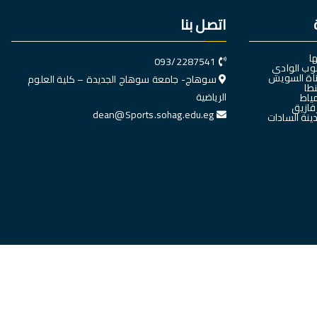
اتصل بنا
ا
093/2287541
وب الوادي
اة السويس
سوهاج- جامعة سوهاج الجديدة – كلية العلوم
طا
الرياضية
ياط
قازيق
dean@Sports.sohag.edu.eg
نة السادات