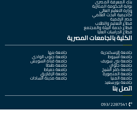
بنك المعرفة المصري
بوابة الحكومة المصرية
وزارة التعليم العالي
أكاديمية البحث العلمي
مصر الرقمية
قطاع التعليم والطلاب
قطاع خدمة البيئة والمجتمع
قطاع الدراسات العليا
الكلية بالجامعات المصرية
جامعة الإسكندرية
جامعة بنها
جامعة أسيوط
جامعة جنوب الوادي
جامعة بني سويف
جامعة قناة السويس
جامعة حلوان
جامعة طنطا
جامعة كفر الشيخ
جامعة دمياط
جامعة المنصورة
جامعة الزقازيق
جامعة المنيا
جامعة مدينة السادات
جامعة بورسعيد
اتصل بنا
093/2287541
سوهاج- جامعة سوهاج الجديدة – كلية العلوم الرياضية
dean@Sports.sohag.edu.eg
جميع الحقوق محفوظة © 2025
كلية العلوم الرياضية- جامعة سوهاج