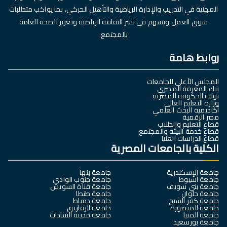
المهنية في التدريب والإدارة الرياضية والتأهيل الحركي، بما يواكب متطلبات
سوق العمل ويسهم في نشر الثقافة الرياضية وتعزيز الصحة العامة
بالمجتمع.
روابط هامة
المجلس الأعلى للجامعات
بنك المعرفة المصري
بوابة الحكومة المصرية
وزارة التعليم العالي
أكاديمية البحث العلمي
مصر الرقمية
قطاع التعليم والطلاب
قطاع خدمة البيئة والمجتمع
قطاع الدراسات العليا
الكلية بالجامعات المصرية
جامعة الإسكندرية
جامعة بنها
جامعة أسيوط
جامعة جنوب الوادي
جامعة بني سويف
جامعة قناة السويس
جامعة حلوان
جامعة طنطا
جامعة كفر الشيخ
جامعة دمياط
جامعة المنصورة
جامعة الزقازيق
جامعة المنيا
جامعة مدينة السادات
جامعة بورسعيد