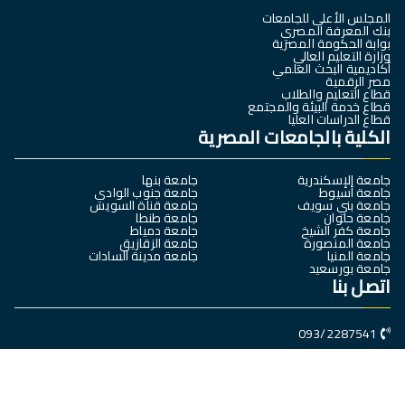
المجلس الأعلى للجامعات
بنك المعرفة المصري
بوابة الحكومة المصرية
وزارة التعليم العالي
أكاديمية البحث العلمي
مصر الرقمية
قطاع التعليم والطلاب
قطاع خدمة البيئة والمجتمع
قطاع الدراسات العليا
الكلية بالجامعات المصرية
جامعة الإسكندرية
جامعة بنها
جامعة أسيوط
جامعة جنوب الوادي
جامعة بني سويف
جامعة قناة السويس
جامعة حلوان
جامعة طنطا
جامعة كفر الشيخ
جامعة دمياط
جامعة المنصورة
جامعة الزقازيق
جامعة المنيا
جامعة مدينة السادات
جامعة بورسعيد
اتصل بنا
093/2287541
سوهاج- جامعة سوهاج الجديدة – كلية العلوم الرياضية
dean@Sports.sohag.edu.eg