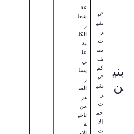
عة
*تي
شعا
شي
ر
ر
الكل
ت
ية
نص
عل
ف
ي
بني
كم
يسا
*تي
ر
ن
شي
الص
ر
در
ت
من
حم
ناحي
الا
ة
ت
الام