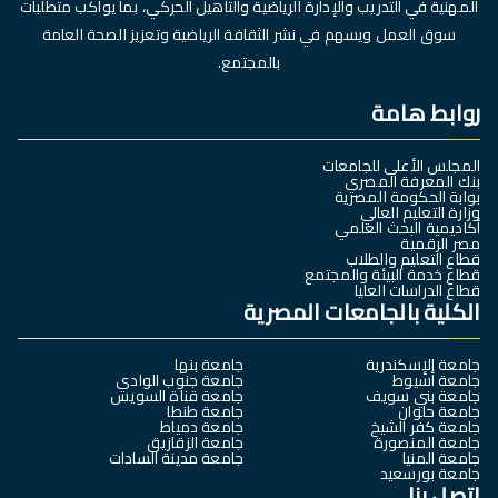
المهنية في التدريب والإدارة الرياضية والتأهيل الحركي، بما يواكب متطلبات
سوق العمل ويسهم في نشر الثقافة الرياضية وتعزيز الصحة العامة
بالمجتمع.
روابط هامة
المجلس الأعلى للجامعات
بنك المعرفة المصري
بوابة الحكومة المصرية
وزارة التعليم العالي
أكاديمية البحث العلمي
مصر الرقمية
قطاع التعليم والطلاب
قطاع خدمة البيئة والمجتمع
قطاع الدراسات العليا
الكلية بالجامعات المصرية
جامعة الإسكندرية
جامعة بنها
جامعة أسيوط
جامعة جنوب الوادي
جامعة بني سويف
جامعة قناة السويس
جامعة حلوان
جامعة طنطا
جامعة كفر الشيخ
جامعة دمياط
جامعة المنصورة
جامعة الزقازيق
جامعة المنيا
جامعة مدينة السادات
جامعة بورسعيد
اتصل بنا