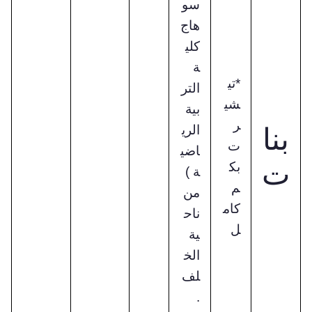
سو
هاج
كلي
ة
*تي
التر
شي
بية
ر
بنا
الري
ت
اضي
ت
بك
ة )
م
من
كام
ناح
ل
ية
الخ
لف
.