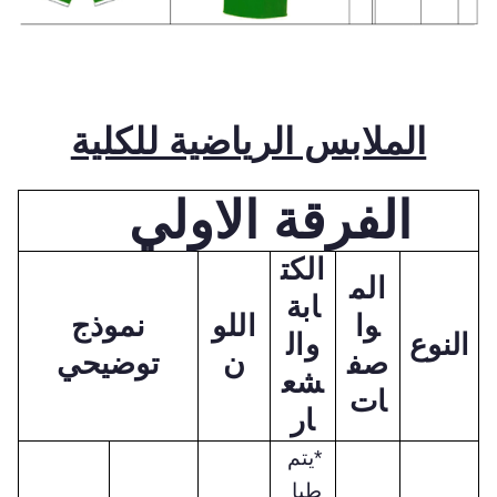
الملابس الرياضية للكلية
الفرقة الاولي
الكت
الم
ابة
وا
اللو
نموذج
النوع
وال
صف
ن
توضيحي
شع
ات
ار
*يتم
طبا