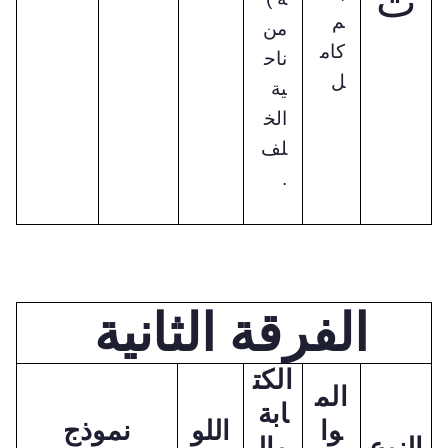
ت
م
من
كام
ناح
ل
ية
الخ
لف
.
الفرقة الثانية
الكت
الم
ابة
وا
اللو
نموذج
النوع
وال