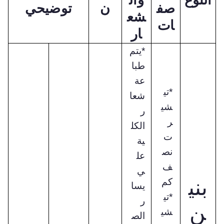
صف
ن
توضيحي
شع
ات
ار
*يتم
طبا
عة
*تي
شعا
شي
ر
ر
الكل
ت
ية
نص
عل
ف
ي
بني
كم
يسا
*تي
ر
ن
شي
الص