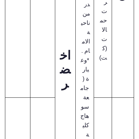
ر
در
ت
من
حم
ناحي
الا
ة
ت
الام
(ك
ام .
اخ
ت)
*وع
ض
بار
ة (
ر
جام
عة
سو
هاج
كلي
ة