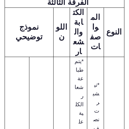
الفرقة الثالثة
الكت
الم
ابة
وا
اللو
نموذج
النوع
وال
صف
ن
توضيحي
شع
ات
ار
*يتم
طبا
عة
*تي
شعا
شي
ر
ر
الكل
ت
ية
نص
عل
ف