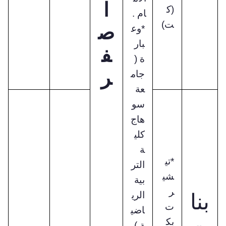
ا
(ك
ام .
ت)
ص
*وع
بار
ف
ة (
ر
جام
عة
سو
هاج
كلي
ة
*تي
التر
شي
بية
ر
بنا
الري
ت
اضي
بك
ة )