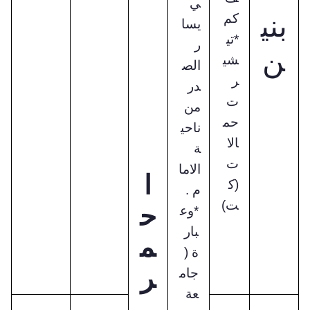
ي
بني
كم
يسا
*تي
ر
ن
شي
الص
ر
در
ت
من
حم
ناحي
الا
ة
ت
الاما
ا
(ك
م .
ت)
ح
*وع
بار
م
ة (
ر
جام
عة