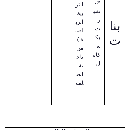
*تي
التر
شي
بية
ر
بنا
الري
ت
اضي
ت
بك
ة )
م
من
كام
ناح
ل
ية
الخ
لف
.