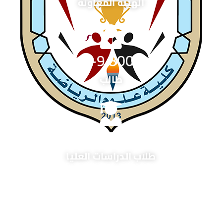
الهيئة المعاونة
+
9,800
طالب
+
2,600
طلاب الدراسات العليا
+
2,800