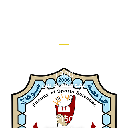
كلية العلوم الرياضية في
أرقام
+
300
عضو هيئة تدريس
+
150